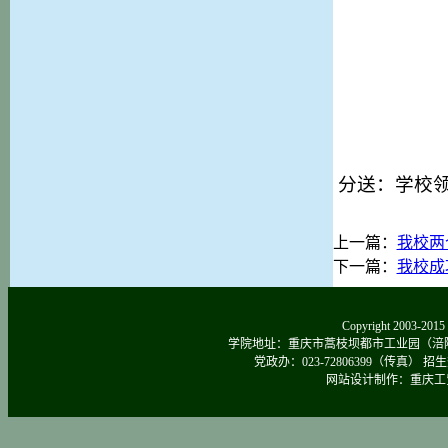
分送：学校
上一篇：
我校两
下一篇：
我校成
Copyright 2003-
学院地址：重庆市蒿枝坝都市工业园（涪陵区涪南路
党政办：023-72806399（传真） 招生热线：0
网站设计制作：重庆工贸院新