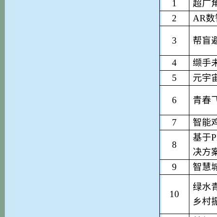
1
超广
2
AR
3
帮盲
4
缬手
5
元宇
6
青春
7
智能
基于
8
决方
9
智慧
绿水
1
0
乡村