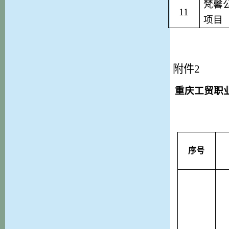
梵馨
1
1
项目
附件
2
重庆工贸职
序号