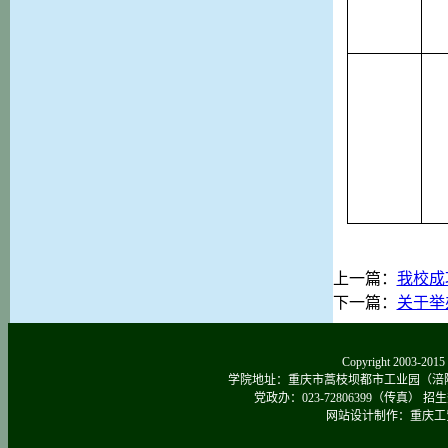
上一篇：
我校成
下一篇：
关于举
Copyright 2003-
学院地址：重庆市蒿枝坝都市工业园（涪陵区涪南路
党政办：023-72806399（传真） 招生热线：0
网站设计制作：重庆工贸院新