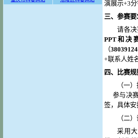
演展示
+3
分
三
、
参赛要
请各决
PPT和
（
3803912
+
联系人姓
四
、比赛规
（一）
参与决
签
，
具体安
（
二
）
采用大