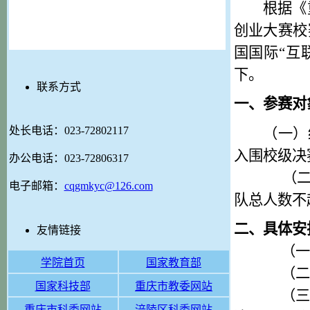
根据《
创业大赛校
国国际“互
下。
联系方式
一
、参赛对
处长电话：023-72802117
（一）
入围校级
决
办公电话：023-72806317
（二）
电子邮箱：
cqgmkyc@126.com
队总人数不
二、
具体安
友情链接
（一
学院首页
国家教育部
（二
国家科技部
重庆市教委网站
（三
重庆市科委网站
涪陵区科委网站