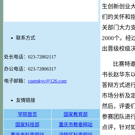
生创新创业
们的关怀和
关部门大力
2000
个。经
联系方式
出晋级校级
处长电话：023-72802117
比赛特
办公电话：023-72806317
书长赵华东以
电子邮箱：
cqgmkyc@126.com
答辩方式进行
市场分析及
友情链接
然后，评委
学院首页
国家教育部
参赛团队进
国家科技部
重庆市教委网站
点评，针对
重庆市科委网站
涪陵区科委网站