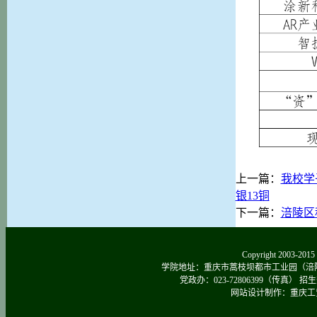
上一篇：
我校学
银13铜
下一篇：
涪陵区
Copyright 2003-
学院地址：重庆市蒿枝坝都市工业园（涪陵区涪南路
党政办：023-72806399（传真） 招生热线：0
网站设计制作：重庆工贸院新